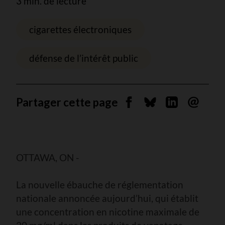
3 min. de lecture
cigarettes électroniques
défense de l’intérêt public
Partager cette page
Partager sur Facebook
Partager sur Blues
Partager sur 
Envoyer 
OTTAWA, ON -
La nouvelle ébauche de réglementation
nationale annoncée aujourd’hui, qui établit
une concentration en nicotine maximale de