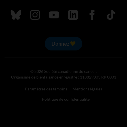
Suivez nous sur Bluesky
Suivez nous sur Instagram
Suivez nous sur Youtube
Suivez nous sur LinkedIn
Suivez nous sur
TikTok
Donnez
© 2026 Société canadienne du cancer.
Organisme de bienfaisance enregistré : 118829803 RR 0001
Paramètres des témoins
Mentions légales
Politique de confidentialité