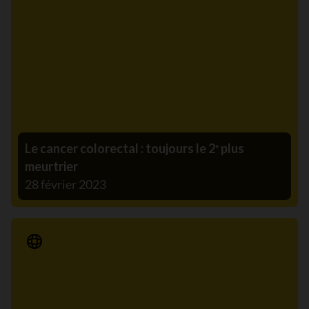
Le cancer colorectal : toujours le 2
plus
e
meurtrier
28 février 2023
Communiqué de presse