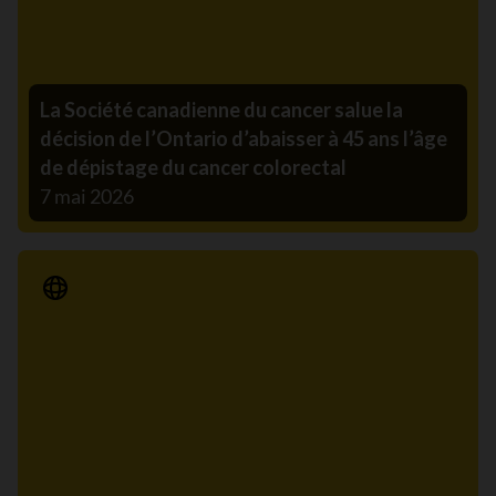
La Société canadienne du cancer salue la
décision de l’Ontario d’abaisser à 45 ans l’âge
de dépistage du cancer colorectal
7 mai 2026
Communiqué de presse