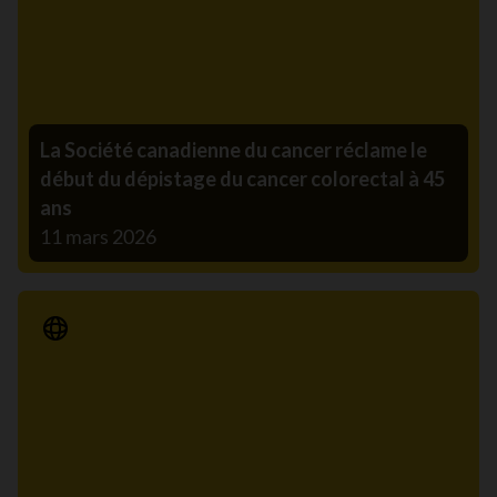
La Société canadienne du cancer réclame le
début du dépistage du cancer colorectal à 45
ans
11 mars 2026
Communiqué de presse