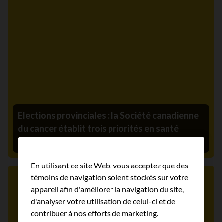
Élections provinciales : la Société canadienne
du cancer établit trois priorités en santé
23 août 2022
En utilisant ce site Web, vous acceptez que des
témoins de navigation soient stockés sur votre
Communiqué de presse
appareil afin d'améliorer la navigation du site,
d'analyser votre utilisation de celui-ci et de
contribuer à nos efforts de marketing.