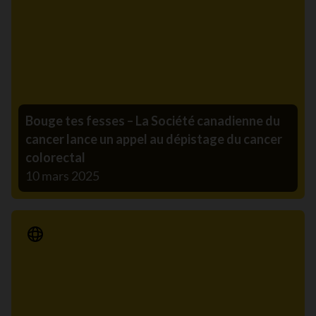
Bouge tes fesses – La Société canadienne du
cancer lance un appel au dépistage du cancer
colorectal
10 mars 2025
Communiqué de presse