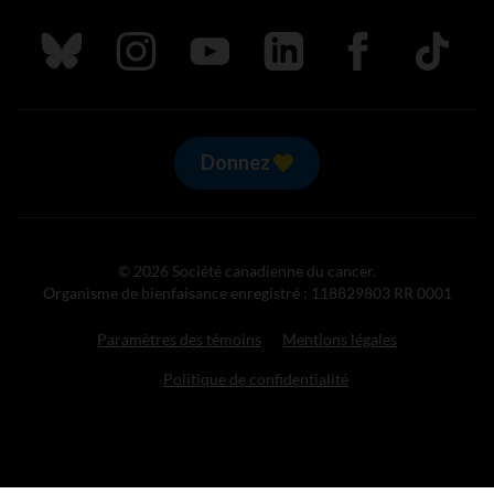
Suivez nous sur Bluesky
Suivez nous sur Instagram
Suivez nous sur Youtube
Suivez nous sur LinkedIn
Suivez nous sur
TikTok
Donnez
© 2026 Société canadienne du cancer.
Organisme de bienfaisance enregistré : 118829803 RR 0001
Paramètres des témoins
Mentions légales
Politique de confidentialité