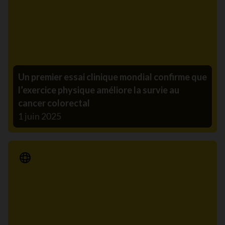
Un premier essai clinique mondial confirme que
l’exercice physique améliore la survie au
cancer colorectal
1 juin 2025
Communiqué de presse