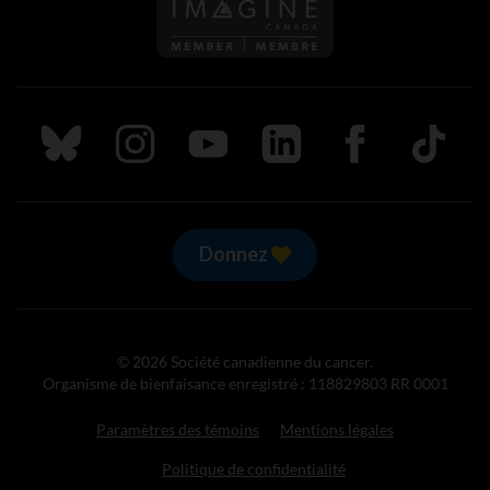
Suivez nous sur Bluesky
Suivez nous sur Instagram
Suivez nous sur Youtube
Suivez nous sur LinkedIn
Suivez nous sur
TikTok
Donnez
© 2026 Société canadienne du cancer.
Organisme de bienfaisance enregistré : 118829803 RR 0001
Paramètres des témoins
Mentions légales
Politique de confidentialité