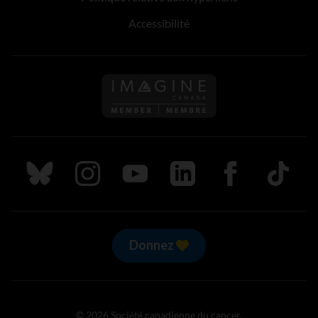
Accessibilité
Suivez nous sur Bluesky
Suivez nous sur Instagram
Suivez nous sur Youtube
Suivez nous sur LinkedIn
Suivez nous sur
TikTok
Donnez
© 2026 Société canadienne du cancer.