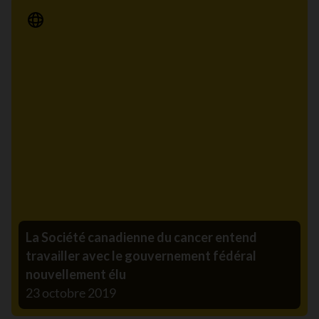
Communiqué de presse
La Société canadienne du cancer entend
travailler avec le gouvernement fédéral
nouvellement élu
23 octobre 2019