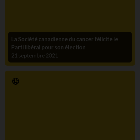
La Société canadienne du cancer félicite le
Parti libéral pour son élection
21 septembre 2021
Communiqué de presse